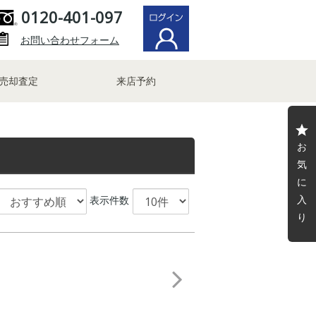
0120-401-097
お問い合わせフォーム
売却査定
来店予約
お
気
に
入
表示件数
り