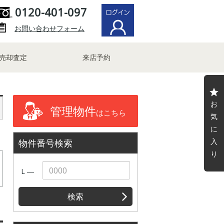
0120-401-097
お問い合わせフォーム
売却査定
来店予約
お
管理物件
はこちら
気
に
入
物件番号検索
り
L ―
検索