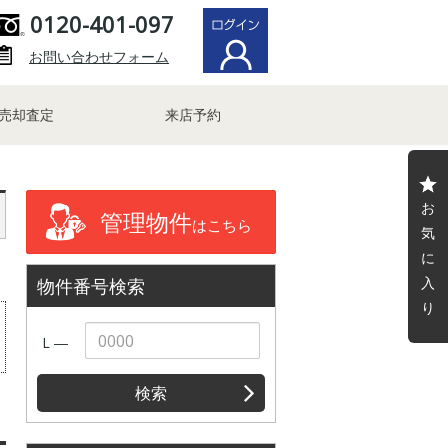
0120-401-097
お問い合わせフォーム
売却査定
来店予約
お
管理物件
はこちら
気
に
入
物件番号検索
り
L ―
検索