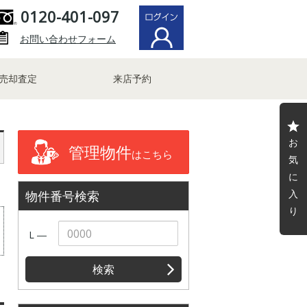
0120-401-097
お問い合わせフォーム
売却査定
来店予約
お
管理物件
はこちら
気
に
入
物件番号検索
り
L ―
検索