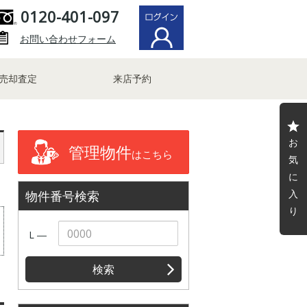
0120-401-097
お問い合わせフォーム
売却査定
来店予約
お
管理物件
はこちら
気
に
入
物件番号検索
り
L ―
検索