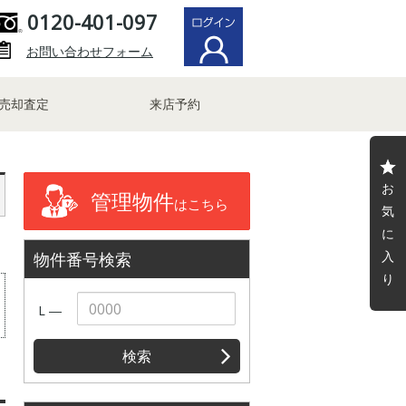
0120-401-097
お問い合わせフォーム
売却査定
来店予約
お
管理物件
はこちら
気
に
入
物件番号検索
り
L ―
検索