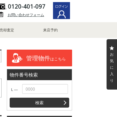
0120-401-097
お問い合わせフォーム
売却査定
来店予約
お
管理物件
はこちら
気
に
入
物件番号検索
り
L ―
検索