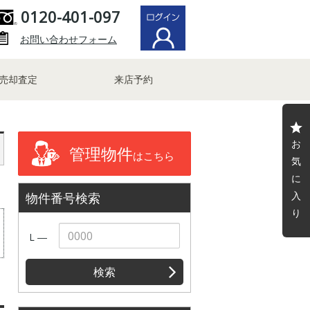
0120-401-097
お問い合わせフォーム
売却査定
来店予約
お
管理物件
はこちら
気
に
入
物件番号検索
り
L ―
検索