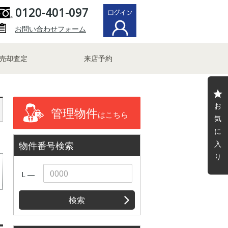
0120-401-097
お問い合わせフォーム
売却査定
来店予約
お
管理物件
はこちら
気
に
入
物件番号検索
り
L ―
検索