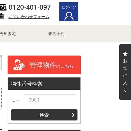
0120-401-097
お問い合わせフォーム
売却査定
来店予約
お
管理物件
はこちら
気
に
入
物件番号検索
り
L ―
検索