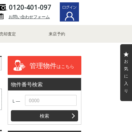
0120-401-097
お問い合わせフォーム
売却査定
来店予約
お
管理物件
はこちら
気
に
入
物件番号検索
り
L ―
検索