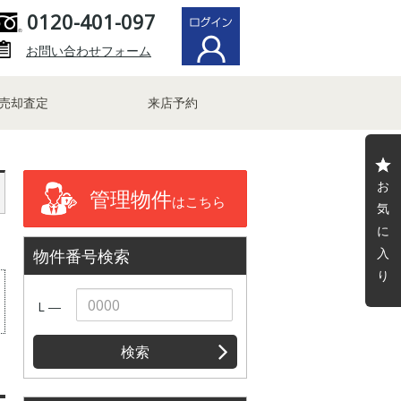
0120-401-097
お問い合わせフォーム
売却査定
来店予約
お
管理物件
はこちら
気
に
入
物件番号検索
り
L ―
検索