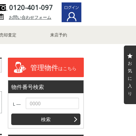
0120-401-097
お問い合わせフォーム
売却査定
来店予約
お
管理物件
はこちら
気
に
入
物件番号検索
り
L ―
検索