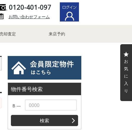
0120-401-097
お問い合わせフォーム
売却査定
来店予約
お
気
に
入
物件番号検索
り
B ―
検索