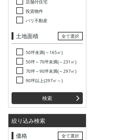
店舗付住宅
投資物件
バリ不動産
土地面積
全て選択
50坪未満(～165㎡)
50坪～70坪未満(～231㎡)
70坪～90坪未満(～297㎡)
90坪以上(297㎡～)
検索
絞り込み検索
価格
全て選択