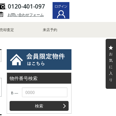
0120-401-097
お問い合わせフォーム
売却査定
来店予約
お
気
に
入
物件番号検索
り
B ―
検索