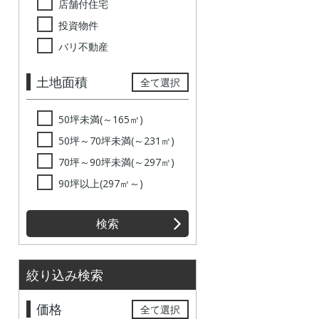
店舗付住宅
投資物件
バリ不動産
土地面積
全て選択
50坪未満(～165㎡)
50坪～70坪未満(～231㎡)
70坪～90坪未満(～297㎡)
90坪以上(297㎡～)
検索
絞り込み検索
価格
全て選択