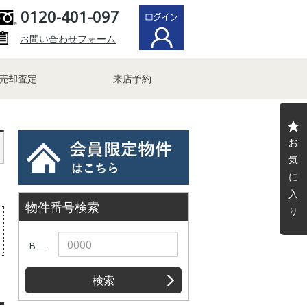
0120-401-097
お問い合わせフォーム
売却査定
来店予約
お
気
に
入
物件番号検索
り
B ―
検索