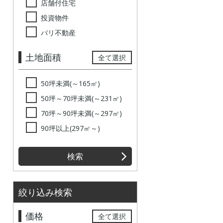
店舗付住宅
投資物件
バリ不動産
土地面積
全て選択
50坪未満(～165㎡)
50坪～70坪未満(～231㎡)
70坪～90坪未満(～297㎡)
90坪以上(297㎡～)
検索
絞り込み検索
価格
全て選択