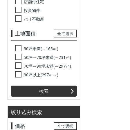
店舗付住宅
投資物件
バリ不動産
土地面積
全て選択
50坪未満(～165㎡)
50坪～70坪未満(～231㎡)
70坪～90坪未満(～297㎡)
90坪以上(297㎡～)
検索
絞り込み検索
価格
全て選択