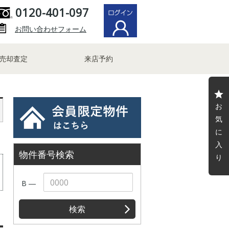
0120-401-097
お問い合わせフォーム
売却査定
来店予約
お
気
に
入
物件番号検索
り
B ―
検索