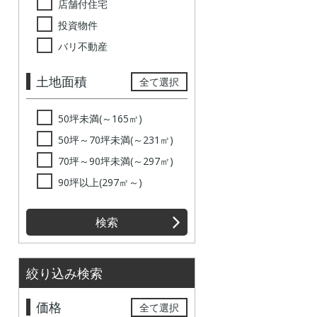
店舗付住宅
投資物件
バリ不動産
土地面積
全て選択
50坪未満(～165㎡)
50坪～70坪未満(～231㎡)
70坪～90坪未満(～297㎡)
90坪以上(297㎡～)
検索
絞り込み検索
価格
全て選択