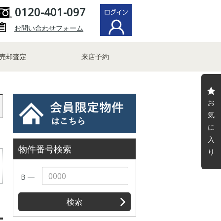
0120-401-097
お問い合わせフォーム
売却査定
来店予約
お
気
に
入
物件番号検索
り
B ―
検索